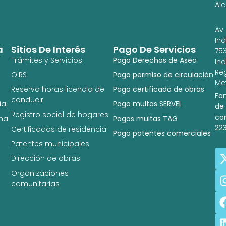
Al
Av.
In
a
Sitios De Interés
Pago De Servicios
753
Trámites y Servicios
Pago Derechos de Aseo
In
Re
OIRS
Pago permiso de circulación
Met
Reserva horas licencia de
Pago certificado de obras
Fo
conducir
al
Pago multas SERVEL
de
Registro social de hogares
co
na
Pagos multas TAG
22
Certificados de residencia
Pago patentes comerciales
Patentes municipales
Dirección de obras
Organizaciones
comunitarias