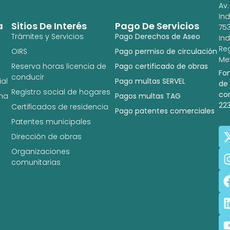
Av.
In
a
Sitios De Interés
Pago De Servicios
753
Trámites y Servicios
Pago Derechos de Aseo
In
Re
OIRS
Pago permiso de circulación
Met
Reserva horas licencia de
Pago certificado de obras
Fo
conducir
al
Pago multas SERVEL
de
Registro social de hogares
co
na
Pagos multas TAG
22
Certificados de residencia
Pago patentes comerciales
Patentes municipales
Dirección de obras
Organizaciones
comunitarias