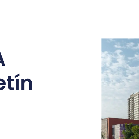
A
etín