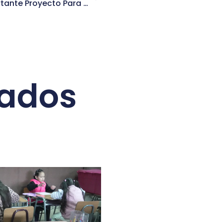
Independencia Lanza Importante Proyecto Para Avanzar A Una Economía Circular
nados