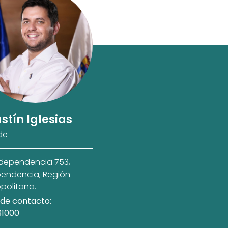
stín Iglesias
de
ndependencia 753,
endencia, Región
politana.
de contacto:
31000