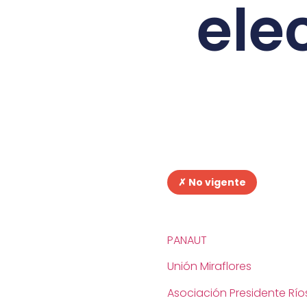
ele
✗ No vigente
PANAUT
Unión Miraflores
Asociación Presidente Rí