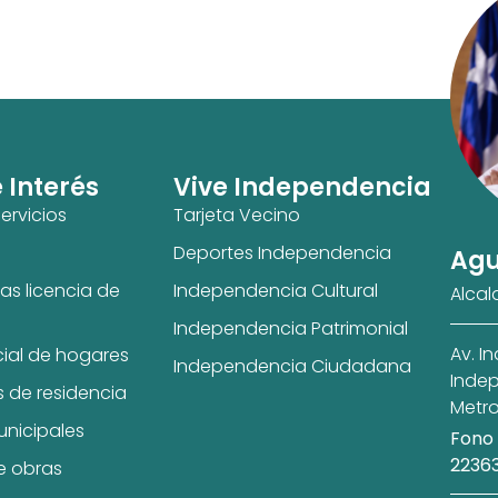
e Interés
Vive Independencia
ervicios
Tarjeta Vecino
Deportes Independencia
Agu
as licencia de
Independencia Cultural
Alcal
Independencia Patrimonial
Av. I
cial de hogares
Independencia Ciudadana
Indep
s de residencia
Metro
unicipales
Fono 
2236
e obras