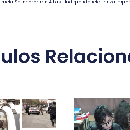
Bomberos De Independencia Se Incorporan A Los Grupos Que Ya Han Recibido La Vacuna En La Comuna
culos Relacio