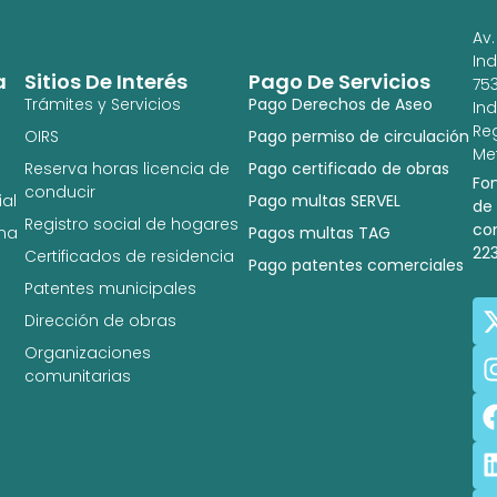
Av.
In
a
Sitios De Interés
Pago De Servicios
753
Trámites y Servicios
Pago Derechos de Aseo
In
Re
OIRS
Pago permiso de circulación
Met
Reserva horas licencia de
Pago certificado de obras
Fo
conducir
al
Pago multas SERVEL
de
Registro social de hogares
co
na
Pagos multas TAG
22
Certificados de residencia
Pago patentes comerciales
Patentes municipales
Dirección de obras
Organizaciones
comunitarias