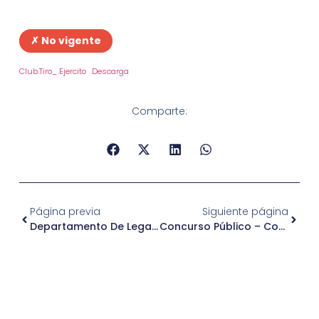
✗ No vigente
Club.Tiro_.Ejercito
Descarga
Comparte:
Página previa
Siguiente página
Departamento De Legalizaciones – RAYEN PEWEN
Concurso Público – Coordinadora Para Casa De Acogida