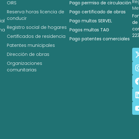
Re
OIRS
Pago permiso de circulación
Met
Reserva horas licencia de
Pago certificado de obras
Fo
conducir
al
Pago multas SERVEL
de
Registro social de hogares
co
na
Pagos multas TAG
22
Certificados de residencia
Pago patentes comerciales
Patentes municipales
Dirección de obras
Organizaciones
comunitarias