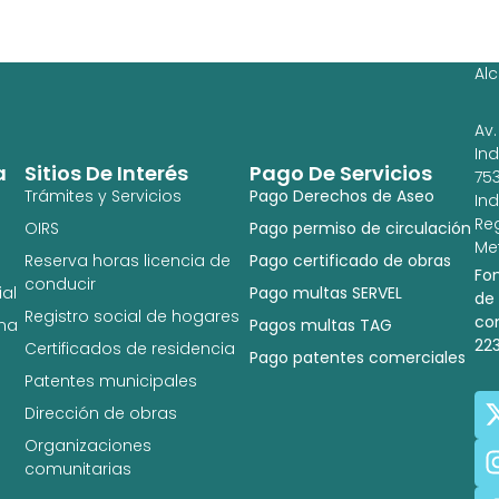
Ag
Ig
Al
Av.
In
a
Sitios De Interés
Pago De Servicios
753
Trámites y Servicios
Pago Derechos de Aseo
In
Re
OIRS
Pago permiso de circulación
Met
Reserva horas licencia de
Pago certificado de obras
Fo
conducir
al
Pago multas SERVEL
de
Registro social de hogares
co
na
Pagos multas TAG
22
Certificados de residencia
Pago patentes comerciales
Patentes municipales
Dirección de obras
Organizaciones
comunitarias