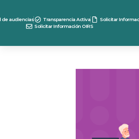
d de audiencias
Transparencia Activa
Solicitar Informa
Solicitar Información OIRS