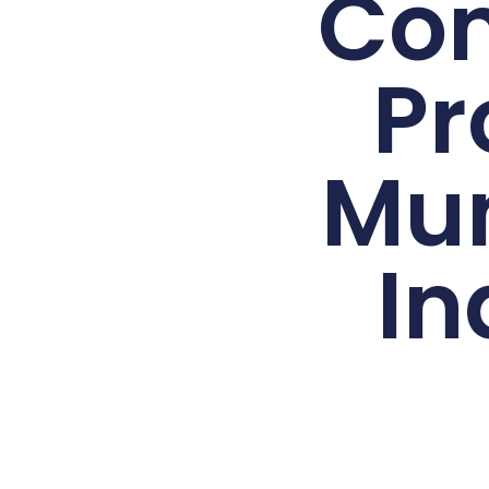
Con
Pr
Mun
In