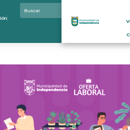
ción
V
C