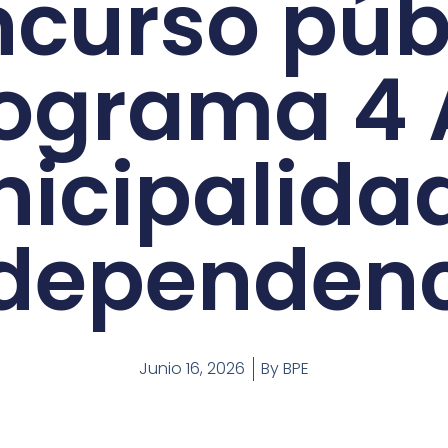
curso púb
ograma 4 
icipalida
dependen
Junio 16, 2026
By
BPE