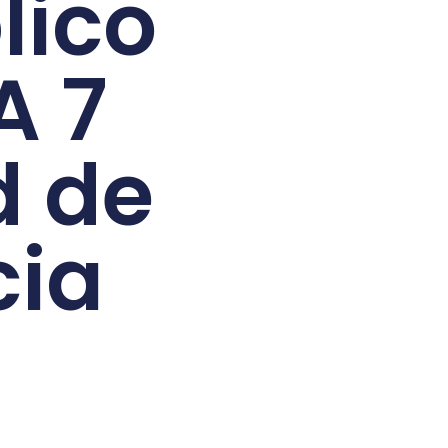
lico
A 7
d de
cia