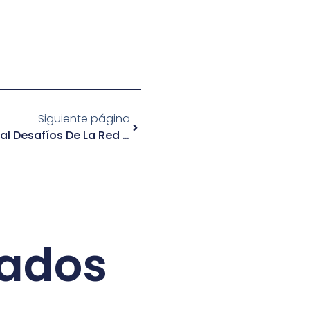
Siguiente página
Alcaldes Abordan Con Minsal Desafíos De La Red De Salud Y Avances En Proyecto De Nuevo Hospital
nados