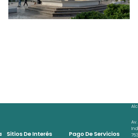
Ag
Ig
Al
Av.
In
a
Sitios De Interés
Pago De Servicios
753