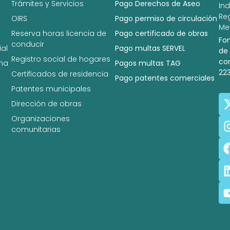
Trámites y Servicios
Pago Derechos de Aseo
In
Re
OIRS
Pago permiso de circulación
Met
Reserva horas licencia de
Pago certificado de obras
Fo
conducir
al
Pago multas SERVEL
de
Registro social de hogares
co
na
Pagos multas TAG
22
Certificados de residencia
Pago patentes comerciales
Patentes municipales
Dirección de obras
Organizaciones
comunitarias