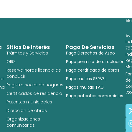
Ag
Ig
Al
Av.
In
a
Sitios De Interés
Pago De Servicios
753
Trámites y Servicios
Pago Derechos de Aseo
In
Re
OIRS
Pago permiso de circulación
Met
Reserva horas licencia de
Pago certificado de obras
Fo
conducir
al
Pago multas SERVEL
de
Registro social de hogares
co
na
Pagos multas TAG
22
Certificados de residencia
Pago patentes comerciales
Patentes municipales
Dirección de obras
Organizaciones
comunitarias