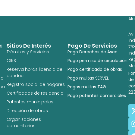
Ag
Ig
Al
Av.
In
a
Sitios De Interés
Pago De Servicios
753
Trámites y Servicios
Pago Derechos de Aseo
In
Re
OIRS
Pago permiso de circulación
Met
Reserva horas licencia de
Pago certificado de obras
Fo
conducir
al
Pago multas SERVEL
de
Registro social de hogares
co
na
Pagos multas TAG
22
Certificados de residencia
Pago patentes comerciales
Patentes municipales
Dirección de obras
Organizaciones
comunitarias