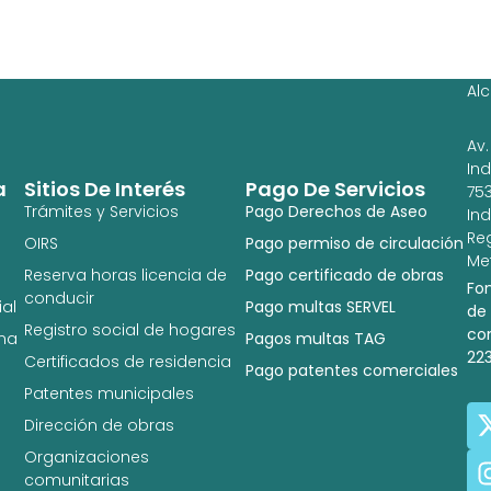
Ag
Ig
Al
Av.
In
a
Sitios De Interés
Pago De Servicios
753
Trámites y Servicios
Pago Derechos de Aseo
In
Re
OIRS
Pago permiso de circulación
Met
Reserva horas licencia de
Pago certificado de obras
Fo
conducir
al
Pago multas SERVEL
de
Registro social de hogares
co
na
Pagos multas TAG
22
Certificados de residencia
Pago patentes comerciales
Patentes municipales
Dirección de obras
Organizaciones
comunitarias