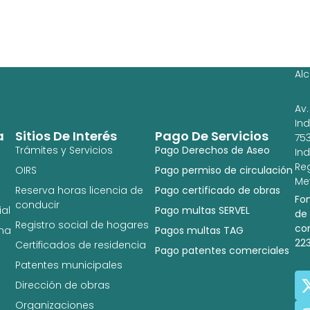
Ag
Ig
Al
Av.
In
a
Sitios De Interés
Pago De Servicios
753
Trámites y Servicios
Pago Derechos de Aseo
In
Re
OIRS
Pago permiso de circulación
Met
Reserva horas licencia de
Pago certificado de obras
Fo
conducir
al
Pago multas SERVEL
de
Registro social de hogares
co
na
Pagos multas TAG
22
Certificados de residencia
Pago patentes comerciales
Patentes municipales
Dirección de obras
Organizaciones