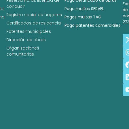
Reserva horas licencia de
Pago certificado de obras
Fo
conducir
al
Pago multas SERVEL
de
Registro social de hogares
co
na
Pagos multas TAG
22
Certificados de residencia
Pago patentes comerciales
Patentes municipales
Dirección de obras
Organizaciones
comunitarias