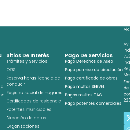
Ag
Ig
Al
Av.
In
a
Sitios De Interés
Pago De Servicios
753
Trámites y Servicios
Pago Derechos de Aseo
In
Re
OIRS
Pago permiso de circulación
Met
Reserva horas licencia de
Pago certificado de obras
Fo
conducir
al
Pago multas SERVEL
de
Registro social de hogares
co
na
Pagos multas TAG
22
Certificados de residencia
Pago patentes comerciales
Patentes municipales
Dirección de obras
Organizaciones