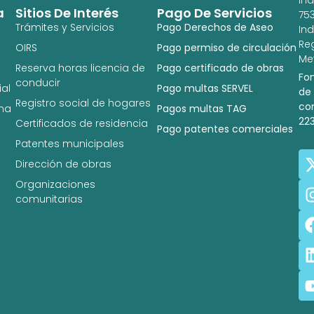
In
a
Sitios De Interés
Pago De Servicios
753
Trámites y Servicios
Pago Derechos de Aseo
In
Re
OIRS
Pago permiso de circulación
Met
Reserva horas licencia de
Pago certificado de obras
Fo
conducir
al
Pago multas SERVEL
de
Registro social de hogares
co
na
Pagos multas TAG
22
Certificados de residencia
Pago patentes comerciales
Patentes municipales
Dirección de obras
Organizaciones
comunitarias