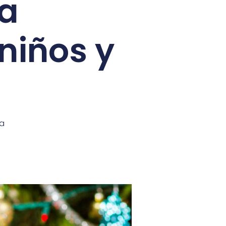
la
niños y
ia