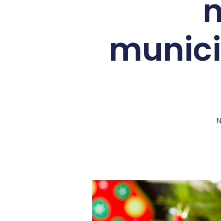
n
munici
N