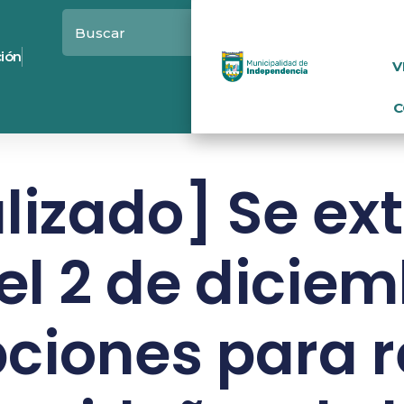
ción
V
C
lizado] Se ex
el 2 de diciem
pciones para 