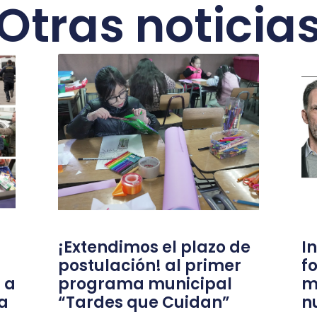
Otras noticia
¡Extendimos el plazo de
I
postulación! al primer
f
 a
programa municipal
m
a
“Tardes que Cuidan”
n