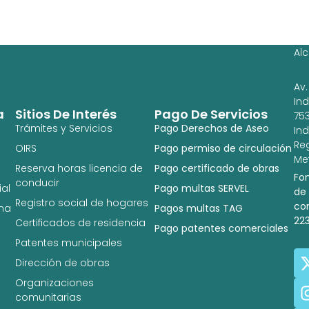
Ag
Ig
Al
Av.
In
a
Sitios De Interés
Pago De Servicios
753
Trámites y Servicios
Pago Derechos de Aseo
In
Re
OIRS
Pago permiso de circulación
Met
Reserva horas licencia de
Pago certificado de obras
Fo
conducir
al
Pago multas SERVEL
de
Registro social de hogares
co
na
Pagos multas TAG
22
Certificados de residencia
Pago patentes comerciales
Patentes municipales
Dirección de obras
Organizaciones
comunitarias