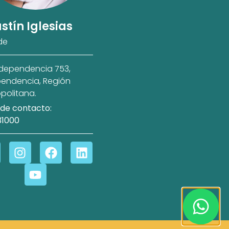
stín Iglesias
de
ndependencia 753,
endencia, Región
politana.
de contacto:
31000