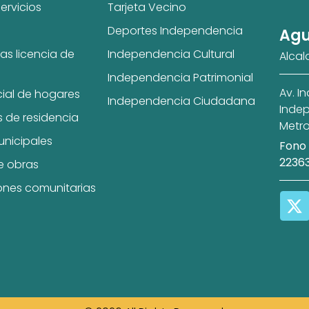
ervicios
Tarjeta Vecino
Deportes Independencia
Agu
as licencia de
Independencia Cultural
Alcal
Independencia Patrimonial
Av. I
cial de hogares
Independencia Ciudadana
Indep
s de residencia
Metro
unicipales
Fono 
2236
e obras
ones comunitarias