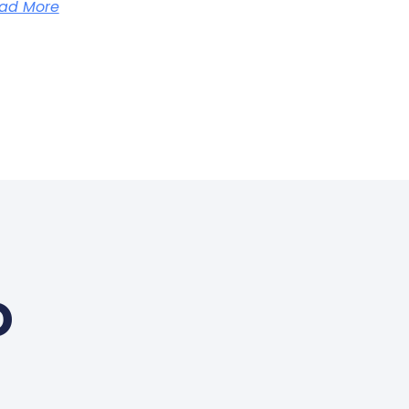
ad More
o