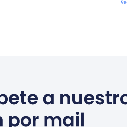
Re
bete a nuestr
n por mail