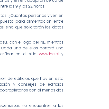
unas y en él trabajarán cerca de
tre las 9 y las 22 horas.
ntas: ¿Cuántas personas viven en
puesto para alimentación entre
s, sino que solicitarán los datos
zul, con el logo del INE, mientras
. Cada uno de ellos portará una
rificar en el sitio
www.ine.cl
y
ión de edificios que hay en esta
ción y conserjes de edificios
os copropietarios con al menos dos
recensistas no encuentren a los