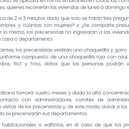
roceso se aplicará en forma simultánea en todas las com
es, quienes recorrerán las viviendas de lunes a domingo en
rca de 2 a 3 minutos dado que solo se harán tres pregu
ombres y cuántas son mujeres? y ¿Se comparte presu
r lo mismo, los precensistas no ingresarán a las vivienda
da casa o departamento.
antes, los precensistas vestirán una chaquetilla y gorro a
 uniforme compuesto de una chaquetilla roja con azul
mbre, RUT y foto, datos que las personas podrán ve
olitana tomará cuatro meses y dada la alta concentrac
ntacto con administradores, comités de administra
 visitas de los precensistas y, de este modo, avisar a l
ndo se precensarán sus departamentos.
 habitacionales o edificios, en el caso de que los p