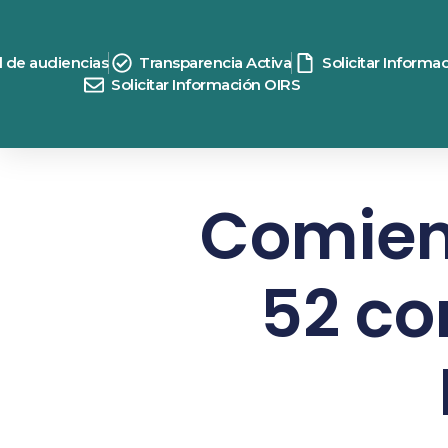
d de audiencias
Transparencia Activa
Solicitar Informa
Solicitar Información OIRS
Comienz
52 co