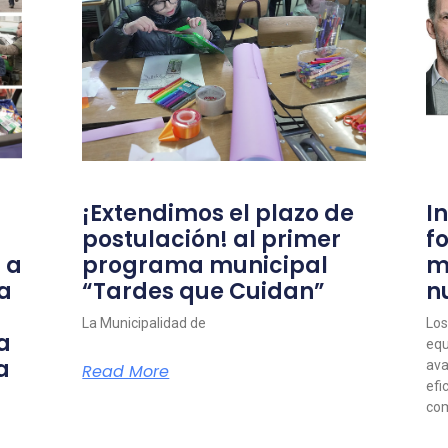
¡Extendimos el plazo de
I
postulación! al primer
f
 a
programa municipal
m
a
“Tardes que Cuidan”
n
La Municipalidad de
Los
a
equ
a
ava
Read More
efi
com