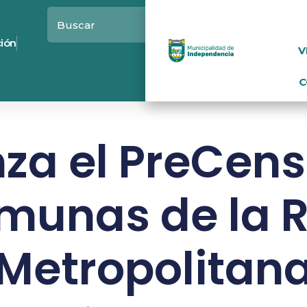
ción
V
C
a el PreCens
munas de la 
Metropolitan