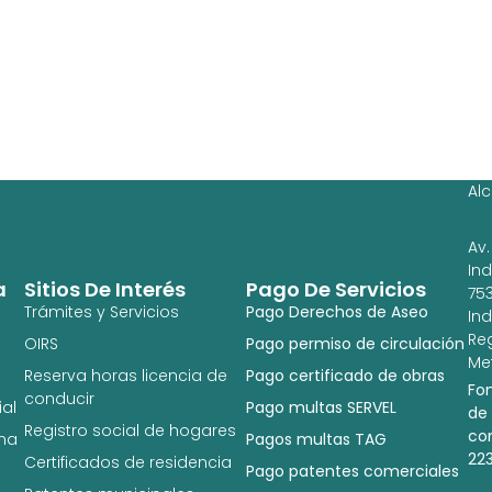
Ag
Ig
Al
Av.
In
a
Sitios De Interés
Pago De Servicios
753
Trámites y Servicios
Pago Derechos de Aseo
In
Re
OIRS
Pago permiso de circulación
Met
Reserva horas licencia de
Pago certificado de obras
Fo
conducir
al
Pago multas SERVEL
de
Registro social de hogares
co
na
Pagos multas TAG
22
Certificados de residencia
Pago patentes comerciales