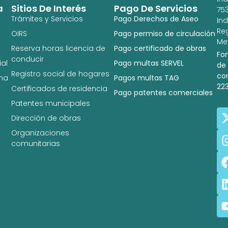
a
Sitios De Interés
Pago De Servicios
753
Trámites y Servicios
Pago Derechos de Aseo
In
Re
OIRS
Pago permiso de circulación
Met
Reserva horas licencia de
Pago certificado de obras
Fo
conducir
al
Pago multas SERVEL
de
Registro social de hogares
co
na
Pagos multas TAG
22
Certificados de residencia
Pago patentes comerciales
Patentes municipales
Dirección de obras
Organizaciones
comunitarias