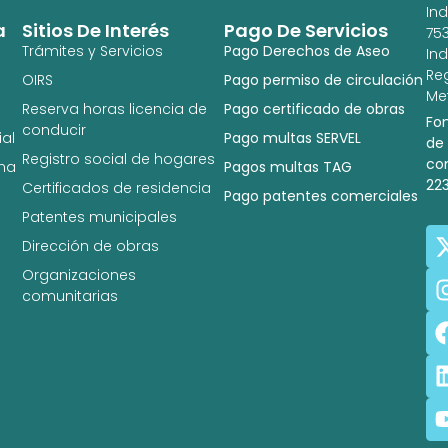
In
a
Sitios De Interés
Pago De Servicios
753
Trámites y Servicios
Pago Derechos de Aseo
In
Re
OIRS
Pago permiso de circulación
Met
Reserva horas licencia de
Pago certificado de obras
Fo
conducir
al
Pago multas SERVEL
de
Registro social de hogares
co
na
Pagos multas TAG
22
Certificados de residencia
Pago patentes comerciales
Patentes municipales
Dirección de obras
Organizaciones
comunitarias