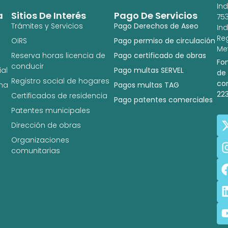
In
a
Sitios De Interés
Pago De Servicios
753
Trámites y Servicios
Pago Derechos de Aseo
In
Re
OIRS
Pago permiso de circulación
Met
Reserva horas licencia de
Pago certificado de obras
Fo
conducir
al
Pago multas SERVEL
de
Registro social de hogares
co
na
Pagos multas TAG
22
Certificados de residencia
Pago patentes comerciales
Patentes municipales
Dirección de obras
Organizaciones
comunitarias