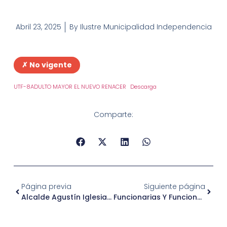
Abril 23, 2025
By
Ilustre Municipalidad Independencia
✗ No vigente
UTF-8ADULTO MAYOR EL NUEVO RENACER
Descarga
Comparte:
Página previa
Siguiente página
Alcalde Agustín Iglesias Convocó A Primera “Asamblea De Vecinos Por Eventos De Hipódromo Chile”
Funcionarias Y Funcionarios De La Municipalidad De Independencia Celebraron Día Del Libro Con Intercambio Literario