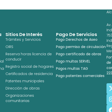
Ag
Ig
Al
Av.
In
a
Sitios De Interés
Pago De Servicios
753
Trámites y Servicios
Pago Derechos de Aseo
In
Re
OIRS
Pago permiso de circulación
Met
Reserva horas licencia de
Pago certificado de obras
Fo
conducir
al
Pago multas SERVEL
de
Registro social de hogares
co
na
Pagos multas TAG
22
Certificados de residencia
Pago patentes comerciales
Patentes municipales
Dirección de obras
Organizaciones
comunitarias