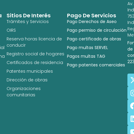
Av.
In
a
Sitios De Interés
Pago De Servicios
753
Trámites y Servicios
Pago Derechos de Aseo
In
Re
OIRS
Pago permiso de circulación
Met
Reserva horas licencia de
Pago certificado de obras
Fo
conducir
al
Pago multas SERVEL
de
Registro social de hogares
co
na
Pagos multas TAG
22
Certificados de residencia
Pago patentes comerciales
Patentes municipales
Dirección de obras
Organizaciones
comunitarias