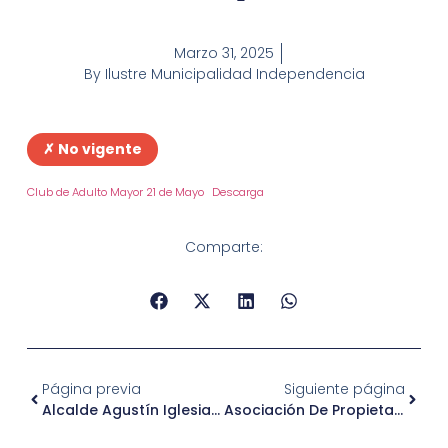
Marzo 31, 2025
By
Ilustre Municipalidad Independencia
✗ No vigente
Club de Adulto Mayor 21 de Mayo
Descarga
Comparte:
Página previa
Siguiente página
Alcalde Agustín Iglesias Toma Acciones Legales Por Irregularidades En Licitaciones Por Mantención De Áreas Verdes Y Recolección De B...
Asociación De Propietarios Villa René Pérez