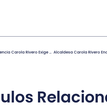
Alcaldesa De Independencia Carola Rivero Exige A ENEL Adelantar Compensaciones Y Propone Condonación De Gasto Por Retrasos En Reparaci�...
culos Relacio