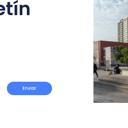
etín
Enviar