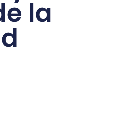
e la
ad