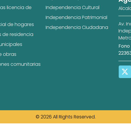
as licencia de
Independencia Cultural
Alcal
Independencia Patrimonial
Av. I
cial de hogares
Independencia Ciudadana
Indep
s de residencia
Metro
unicipales
Fono 
2236
e obras
ones comunitarias
© 2026 All Rights Reserved.