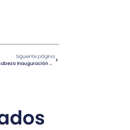
Siguiente página
Alcaldesa Carola Rivero Encabeza Inauguración De Centro De Atención A Víctimas De Delitos
nados