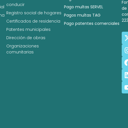
Fo
conducir
al
Pago multas SERVEL
de
Registro social de hogares
co
na
Pagos multas TAG
22
Certificados de residencia
Pago patentes comerciales
Patentes municipales
Dirección de obras
Organizaciones
comunitarias