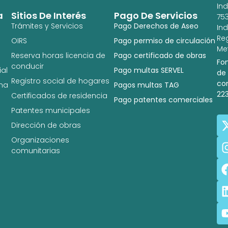
In
a
Sitios De Interés
Pago De Servicios
753
Trámites y Servicios
Pago Derechos de Aseo
In
Re
OIRS
Pago permiso de circulación
Met
Reserva horas licencia de
Pago certificado de obras
Fo
conducir
al
Pago multas SERVEL
de
Registro social de hogares
co
na
Pagos multas TAG
22
Certificados de residencia
Pago patentes comerciales
Patentes municipales
Dirección de obras
Organizaciones
comunitarias