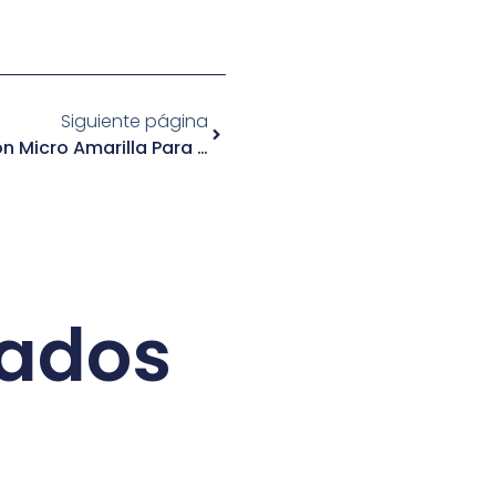
Siguiente página
Alcalde Iglesias Recorrió Con Micro Amarilla Para Invitar A Sacar El Permiso De Circulación Inteligente En Independencia
nados