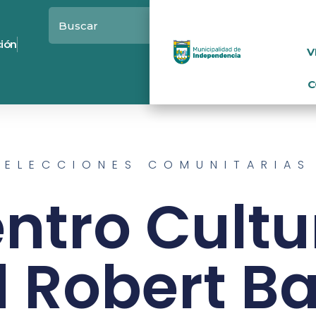
ción
V
C
ELECCIONES COMUNITARIAS
ntro Cultu
d Robert B