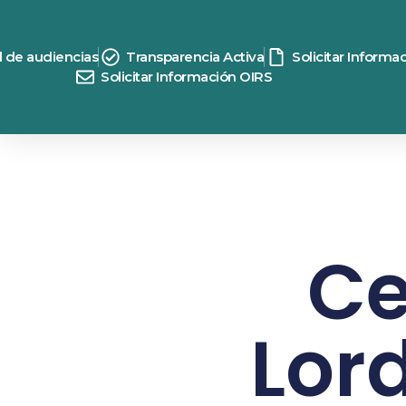
d de audiencias
Transparencia Activa
Solicitar Informa
Solicitar Información OIRS
Ce
Lor