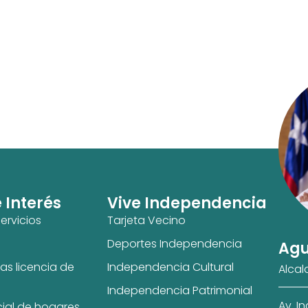
e Interés
Vive Independencia
ervicios
Tarjeta Vecino
Deportes Independencia
Agu
as licencia de
Independencia Cultural
Alcal
Independencia Patrimonial
Av. I
cial de hogares