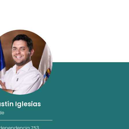
stín Iglesias
de
ndependencia 753,