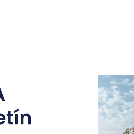
A
etín