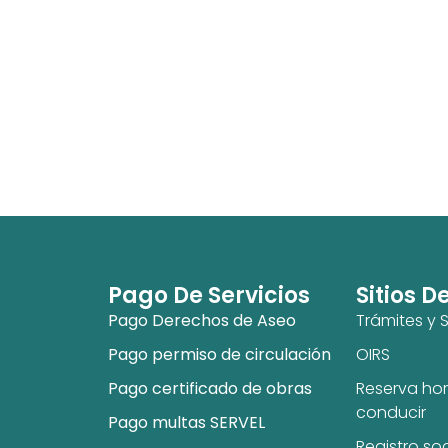
Pago De Servicios
Sitios D
Pago Derechos de Aseo
Trámites y S
Pago permiso de circulación
OIRS
Pago certificado de obras
Reserva hor
conducir
Pago multas SERVEL
Registro so