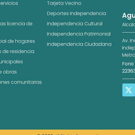
ervicios
Tarjeta Vecino
Deportes Independencia
Agu
as licencia de
Independencia Cultural
Alcal
Independencia Patrimonial
Av. I
cial de hogares
Independencia Ciudadana
Indep
s de residencia
Metro
unicipales
Fono 
2236
e obras
ones comunitarias