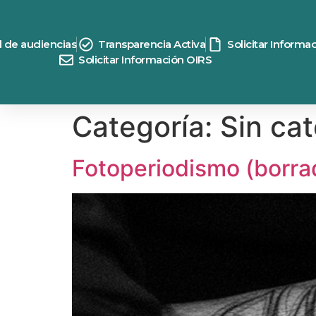
contenido
d de audiencias
Transparencia Activa
Solicitar Informa
Solicitar Información OIRS
Categoría:
Sin ca
Fotoperiodismo (borra