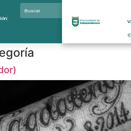
ción
V
C
tegoría
dor)