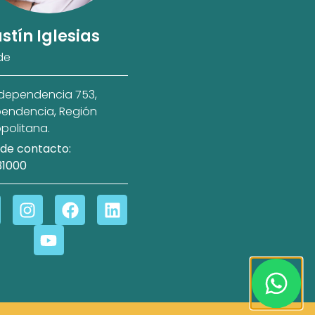
stín Iglesias
de
ndependencia 753,
endencia, Región
politana.
de contacto:
31000