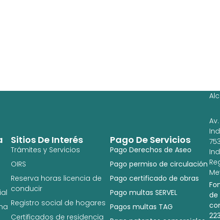
Ag
Ig
Al
Av.
In
a
Sitios De Interés
Pago De Servicios
753
Trámites y Servicios
Pago Derechos de Aseo
In
Re
OIRS
Pago permiso de circulación
Met
Reserva horas licencia de
Pago certificado de obras
Fo
conducir
al
Pago multas SERVEL
de
Registro social de hogares
co
na
Pagos multas TAG
22
Certificados de residencia