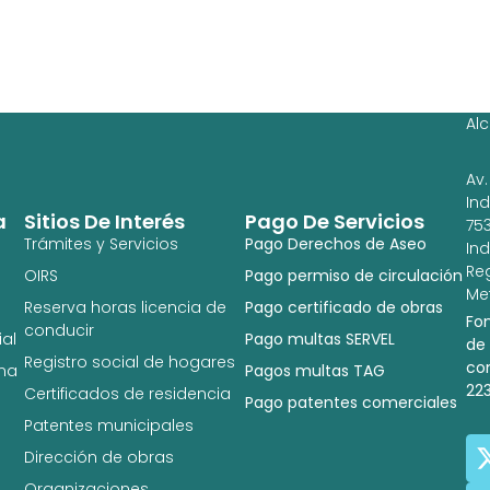
Ag
Ig
Al
Av.
In
a
Sitios De Interés
Pago De Servicios
753
Trámites y Servicios
Pago Derechos de Aseo
In
Re
OIRS
Pago permiso de circulación
Met
Reserva horas licencia de
Pago certificado de obras
Fo
conducir
al
Pago multas SERVEL
de
Registro social de hogares
co
na
Pagos multas TAG
22
Certificados de residencia
Pago patentes comerciales
Patentes municipales
Dirección de obras
Organizaciones