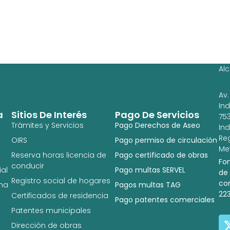
Ag
Ig
Al
Av.
In
a
Sitios De Interés
Pago De Servicios
753
Trámites y Servicios
Pago Derechos de Aseo
In
Re
OIRS
Pago permiso de circulación
Met
Reserva horas licencia de
Pago certificado de obras
Fo
conducir
al
Pago multas SERVEL
de
Registro social de hogares
co
na
Pagos multas TAG
22
Certificados de residencia
Pago patentes comerciales
Patentes municipales
Dirección de obras