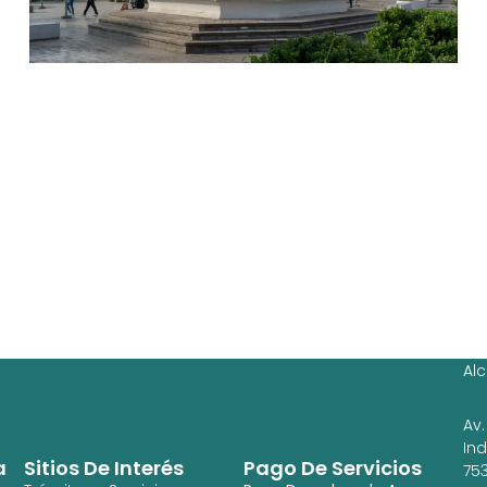
Ag
Ig
Al
Av.
In
a
Sitios De Interés
Pago De Servicios
753