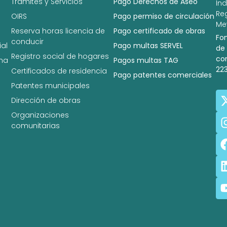
Trámites y Servicios
Pago Derechos de Aseo
In
Re
OIRS
Pago permiso de circulación
Met
Reserva horas licencia de
Pago certificado de obras
Fo
conducir
al
Pago multas SERVEL
de
Registro social de hogares
co
na
Pagos multas TAG
22
Certificados de residencia
Pago patentes comerciales
Patentes municipales
Dirección de obras
Organizaciones
comunitarias