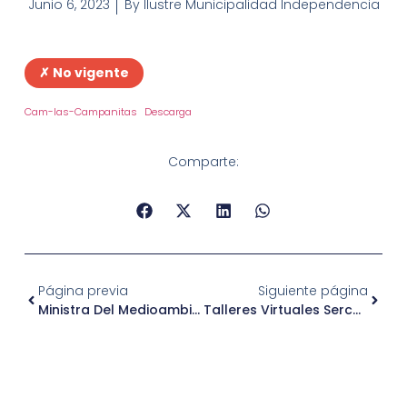
Junio 6, 2023
By
Ilustre Municipalidad Independencia
✗ No vigente
Cam-las-Campanitas
Descarga
Comparte:
Página previa
Siguiente página
Ministra Del Medioambiente Anuncia Ley De Reciclaje De Residuos Orgánicos En El Centro De Prácticas Ambientales
Talleres Virtuales Sercotec – 5 Al 9 De Junio