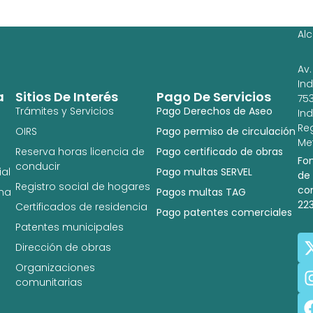
Ag
Ig
Al
Av.
In
a
Sitios De Interés
Pago De Servicios
753
Trámites y Servicios
Pago Derechos de Aseo
In
Re
OIRS
Pago permiso de circulación
Met
Reserva horas licencia de
Pago certificado de obras
Fo
conducir
al
Pago multas SERVEL
de
Registro social de hogares
co
na
Pagos multas TAG
22
Certificados de residencia
Pago patentes comerciales
Patentes municipales
Dirección de obras
Organizaciones
comunitarias