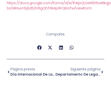
https://docs.google.com/forms/d/e/1FAIpQLSeW5YbwRkqj
SsGRHuvn5j3dS2n6gQhTIW4jcRrQKicFw/viewform
Comparte:
Página previa
Siguiente página
Día Internacional De La Prevención Contra El Cáncer De Mama
Departamento De Legalizaciones – Publicación Fecha De Elecciones