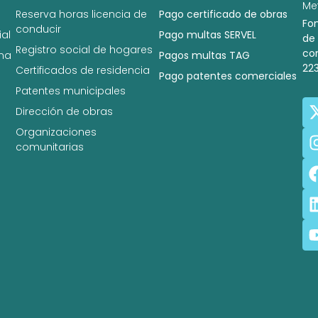
Met
Reserva horas licencia de
Pago certificado de obras
Fo
conducir
al
Pago multas SERVEL
de
Registro social de hogares
co
na
Pagos multas TAG
22
Certificados de residencia
Pago patentes comerciales
Patentes municipales
Dirección de obras
Organizaciones
comunitarias