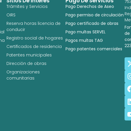
a
Sitios De Interés
Pago De Servicios
753
Trámites y Servicios
Pago Derechos de Aseo
In
Re
OIRS
Pago permiso de circulación
Met
Reserva horas licencia de
Pago certificado de obras
Fo
conducir
al
Pago multas SERVEL
de
Registro social de hogares
co
na
Pagos multas TAG
22
Certificados de residencia
Pago patentes comerciales
Patentes municipales
Dirección de obras
Organizaciones
comunitarias