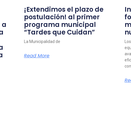
¡Extendimos el plazo de
I
postulación! al primer
f
 a
programa municipal
m
a
“Tardes que Cuidan”
n
La Municipalidad de
Los
a
equ
a
ava
Read More
efi
com
Re