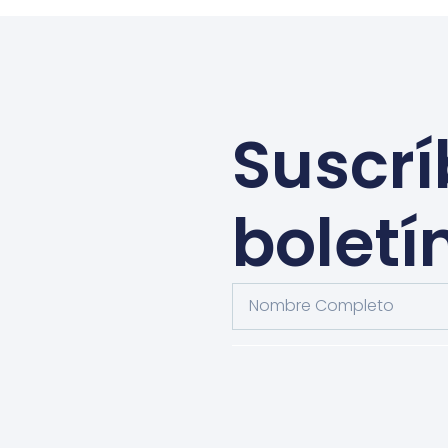
Suscrí
boletí