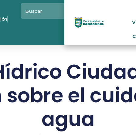
ción
V
C
ídrico Ciuda
 sobre el cui
agua