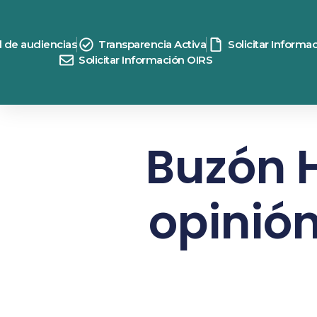
d de audiencias
Transparencia Activa
Solicitar Informa
Solicitar Información OIRS
Buzón H
opinión