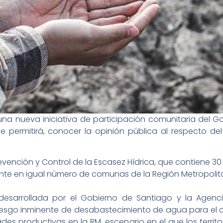
na nueva iniciativa de participación comunitaria del Go
 permitirá, conocer la opinión pública al respecto de
vención y Control de la Escasez Hídrica, que contiene 30 E
nte en igual número de comunas de la Región Metropolit
es desarrollada por el Gobierno de Santiago y la Agen
l riesgo inminente de desabastecimiento de agua para e
des productivas en la RM, escenario en el que los territo