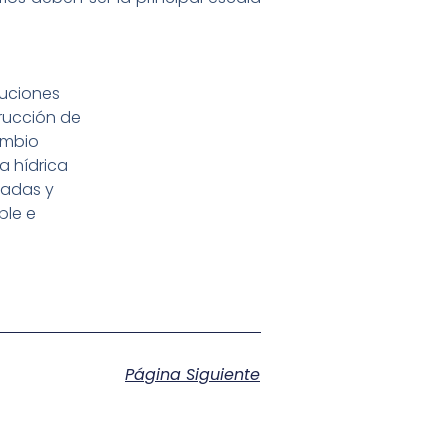
luciones
rucción de
ambio
a hídrica
nadas y
ble e
Página Siguiente