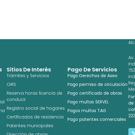
Ag
Ig
Al
Av.
In
a
Sitios De Interés
Pago De Servicios
753
Trámites y Servicios
Pago Derechos de Aseo
In
Re
OIRS
Pago permiso de circulación
Met
Reserva horas licencia de
Pago certificado de obras
Fo
conducir
al
Pago multas SERVEL
de
Registro social de hogares
co
na
Pagos multas TAG
22
Certificados de residencia
Pago patentes comerciales
Patentes municipales
Dirección de obras