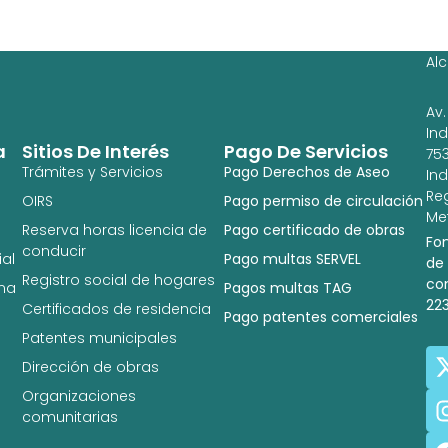
Ag
Ig
Al
Av.
In
a
Sitios De Interés
Pago De Servicios
753
Trámites y Servicios
Pago Derechos de Aseo
In
Re
OIRS
Pago permiso de circulación
Met
Reserva horas licencia de
Pago certificado de obras
Fo
conducir
al
Pago multas SERVEL
de
Registro social de hogares
co
na
Pagos multas TAG
22
Certificados de residencia
Pago patentes comerciales
Patentes municipales
Dirección de obras
Organizaciones
comunitarias