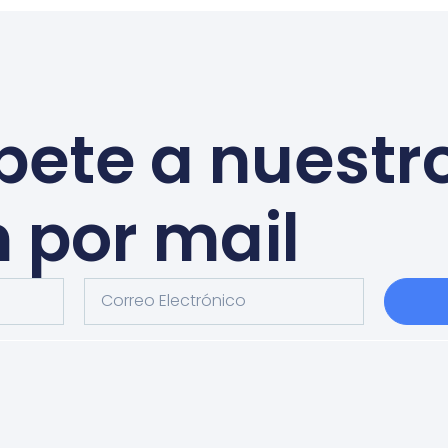
bete a nuestr
n por mail