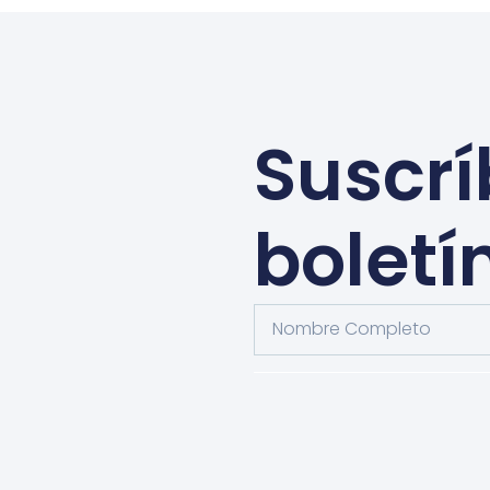
Suscrí
boletí