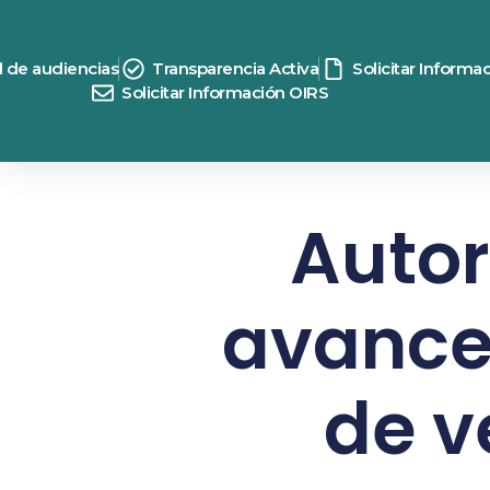
d de audiencias
Transparencia Activa
Solicitar Informa
Solicitar Información OIRS
Autor
avance
de v