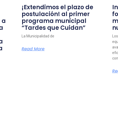
¡Extendimos el plazo de
I
postulación! al primer
f
 a
programa municipal
m
a
“Tardes que Cuidan”
n
La Municipalidad de
Los
a
equ
a
ava
Read More
efi
com
Re