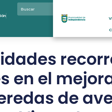
ción
V
C
idades recorr
s en el mejor
eredas de av