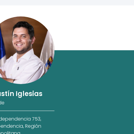
stín Iglesias
de
ndependencia 753,
endencia, Región
politana.