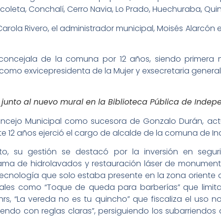
leta, Conchalí, Cerro Navia, Lo Prado, Huechuraba, Qui
 Carola Rivero, el administrador municipal, Moisés Alarcó
.
concejala de la comuna por 12 años, siendo primera m
mo exvicepresidenta de la Mujer y exsecretaria general d
 junto al nuevo mural en la Biblioteca Pública de Indep
oncejo Municipal como sucesora de Gonzalo Durán, actu
e 12 años ejerció el cargo de alcalde de la comuna de I
o, su gestión se destacó por la inversión en segur
ma de hidrolavados y restauración láser de monumentos,
cnología que solo estaba presente en la zona oriente de
es como “Toque de queda para barberías” que limita 
rs, “La vereda no es tu quincho” que fiscaliza el uso 
endo con reglas claras”, persiguiendo los subarriendos