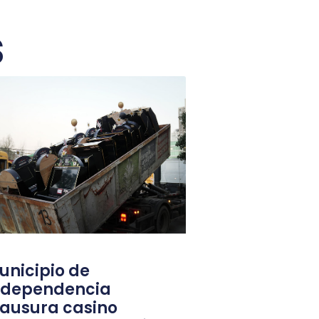
s
unicipio de
ndependencia
lausura casino