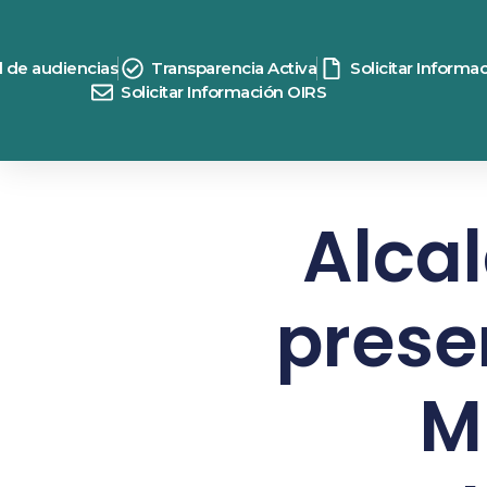
d de audiencias
Transparencia Activa
Solicitar Informa
Solicitar Información OIRS
Alca
prese
M