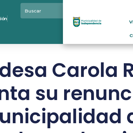
ción
V
C
ldesa Carola R
nta su renunci
unicipalidad 