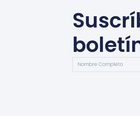
Suscrí
boletí