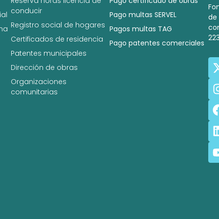
Reserva horas licencia de
Pago certificado de obras
Fo
conducir
al
Pago multas SERVEL
de
Registro social de hogares
co
na
Pagos multas TAG
22
Certificados de residencia
Pago patentes comerciales
Patentes municipales
Dirección de obras
Organizaciones
comunitarias