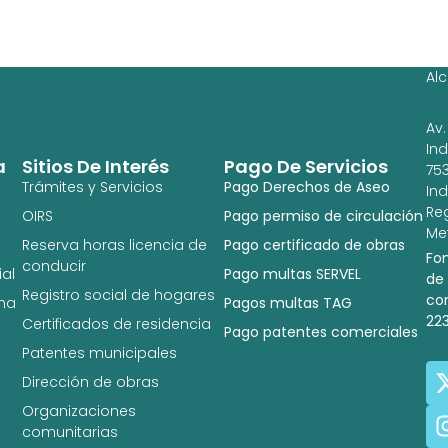
Ag
Ig
Al
Av.
In
a
Sitios De Interés
Pago De Servicios
753
Trámites y Servicios
Pago Derechos de Aseo
In
Re
OIRS
Pago permiso de circulación
Met
Reserva horas licencia de
Pago certificado de obras
Fo
conducir
al
Pago multas SERVEL
de
Registro social de hogares
co
na
Pagos multas TAG
22
Certificados de residencia
Pago patentes comerciales
Patentes municipales
Dirección de obras
Organizaciones
comunitarias