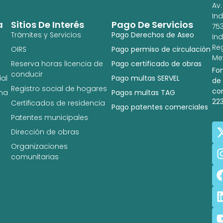
Av.
In
a
Sitios De Interés
Pago De Servicios
753
Trámites y Servicios
Pago Derechos de Aseo
In
Re
OIRS
Pago permiso de circulación
Met
Reserva horas licencia de
Pago certificado de obras
Fo
conducir
al
Pago multas SERVEL
de
Registro social de hogares
co
na
Pagos multas TAG
22
Certificados de residencia
Pago patentes comerciales
Patentes municipales
Dirección de obras
Organizaciones
comunitarias