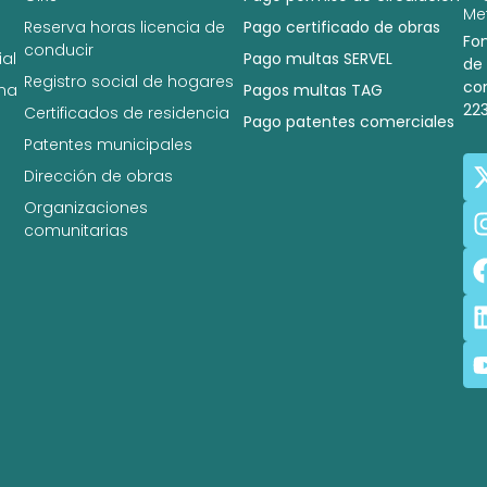
Met
Reserva horas licencia de
Pago certificado de obras
Fo
conducir
al
Pago multas SERVEL
de
Registro social de hogares
co
na
Pagos multas TAG
22
Certificados de residencia
Pago patentes comerciales
Patentes municipales
Dirección de obras
Organizaciones
comunitarias