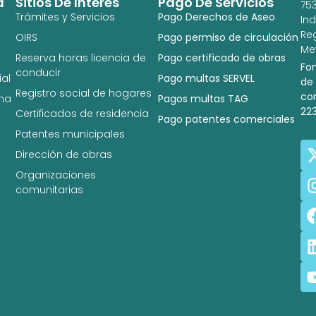
a
Sitios De Interés
Pago De Servicios
753
Trámites y Servicios
Pago Derechos de Aseo
In
Re
OIRS
Pago permiso de circulación
Met
Reserva horas licencia de
Pago certificado de obras
Fo
conducir
al
Pago multas SERVEL
de
Registro social de hogares
co
na
Pagos multas TAG
22
Certificados de residencia
Pago patentes comerciales
Patentes municipales
Dirección de obras
Organizaciones
comunitarias