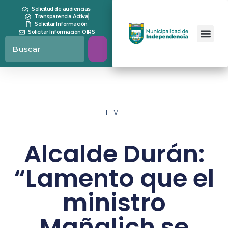
Solicitud de audiencias
Transparencia Activa
Solicitar Información
Solicitar Información OIRS
TV
Alcalde Durán:
“Lamento que el
ministro
Mañalich se