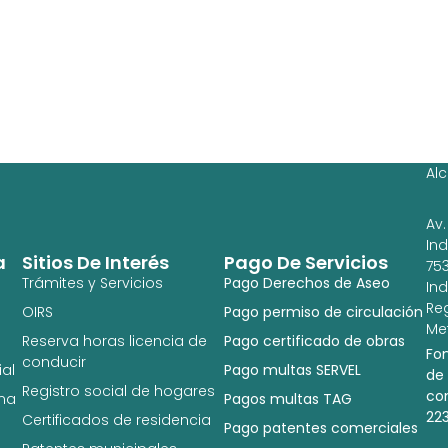
Ag
Ig
Al
Av.
In
a
Sitios De Interés
Pago De Servicios
753
Trámites y Servicios
Pago Derechos de Aseo
In
Re
OIRS
Pago permiso de circulación
Met
Reserva horas licencia de
Pago certificado de obras
Fo
conducir
al
Pago multas SERVEL
de
Registro social de hogares
co
na
Pagos multas TAG
22
Certificados de residencia
Pago patentes comerciales