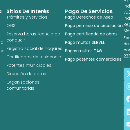
In
a
Sitios De Interés
Pago De Servicios
753
Trámites y Servicios
Pago Derechos de Aseo
In
Re
OIRS
Pago permiso de circulación
Met
Reserva horas licencia de
Pago certificado de obras
Fo
conducir
al
Pago multas SERVEL
de
Registro social de hogares
co
na
Pagos multas TAG
22
Certificados de residencia
Pago patentes comerciales
Patentes municipales
Dirección de obras
Organizaciones
comunitarias