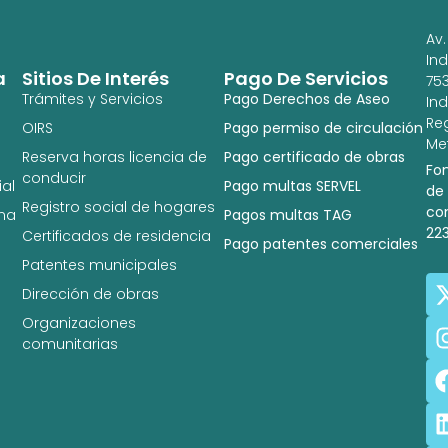
Av.
In
a
Sitios De Interés
Pago De Servicios
753
Trámites y Servicios
Pago Derechos de Aseo
In
Re
OIRS
Pago permiso de circulación
Met
Reserva horas licencia de
Pago certificado de obras
Fo
conducir
al
Pago multas SERVEL
de
Registro social de hogares
co
na
Pagos multas TAG
22
Certificados de residencia
Pago patentes comerciales
Patentes municipales
Dirección de obras
Organizaciones
comunitarias