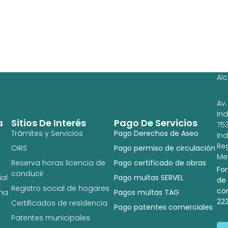
Ag
Ig
Al
Av.
In
a
Sitios De Interés
Pago De Servicios
753
Trámites y Servicios
Pago Derechos de Aseo
In
Re
OIRS
Pago permiso de circulación
Met
Reserva horas licencia de
Pago certificado de obras
Fo
conducir
al
Pago multas SERVEL
de
Registro social de hogares
co
na
Pagos multas TAG
22
Certificados de residencia
Pago patentes comerciales
Patentes municipales